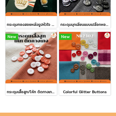
กระดุมทองสอยหลังรูปหัวใจ มี 2 ขนาด
กระดุมมุกเลียนแบบเปลือกหอย 20มิลคละสี (60 เม็ด)
New
New
กระดุมเสื้อสูท/โค้ท ติดกางเกง 20มิล (100 เม็ด)
Colorful Glitter Buttons