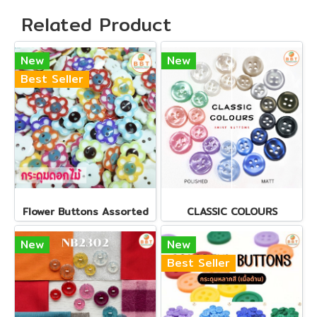
Related Product
New
New
Best Seller
Flower Buttons Assorted
CLASSIC COLOURS
New
New
Best Seller