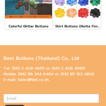
Colorful Glitter Buttons
Shirt Buttons (Matte Finish)
Best Buttons (Thailand) Co., Ltd
Tel: (66) 2 420 4655 or (66) 2 420 4609
Mobile: (66) 86 344 6464 or (66) 85 911 1010
E-mail: Sales@bbt.co.th