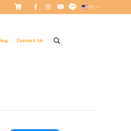
EN
log
Contact Us