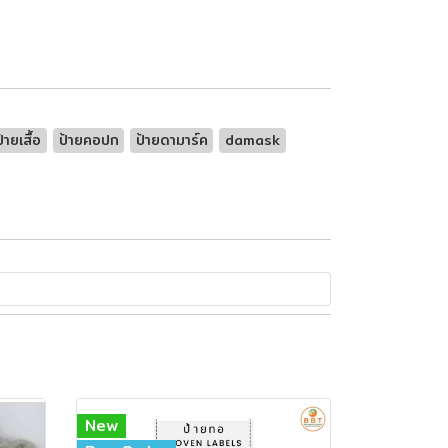
ป้ายเสื้อ
ป้ายคอปก
ป้ายดามาร์ค
damask
New