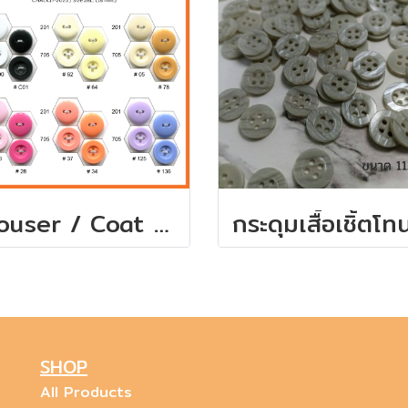
Trouser / Coat Buttons many colors size 18 mm. ( 2 holes & 4 holes) 100 pcs
SHOP
All Products