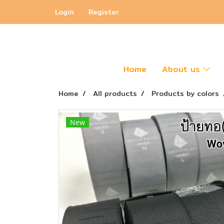
Login
Register
Home
About us
Home
All products
Products by colors
New