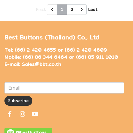
First
1
2
Last
Best Buttons (Thailand) Co., Ltd
Tel: (66) 2 420 4655 or (66) 2 420 4609
Mobile: (66) 86 344 6464 or (66) 85 911 1010
E-mail: Sales@bbt.co.th
Subscribe
@bestbuttons