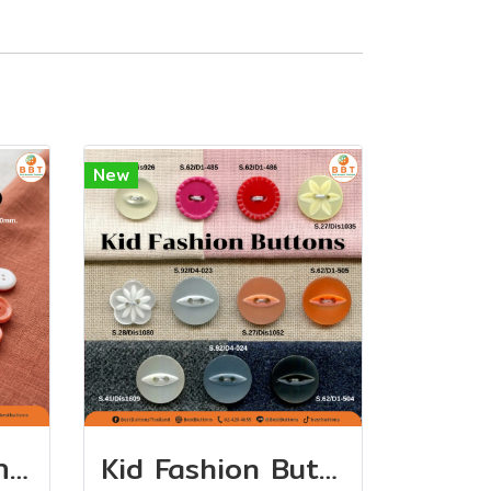
New
กระดุมเสื้อสูท/โค้ท ติดกางเกง 20มิล (100 เม็ด)
Kid Fashion Buttons