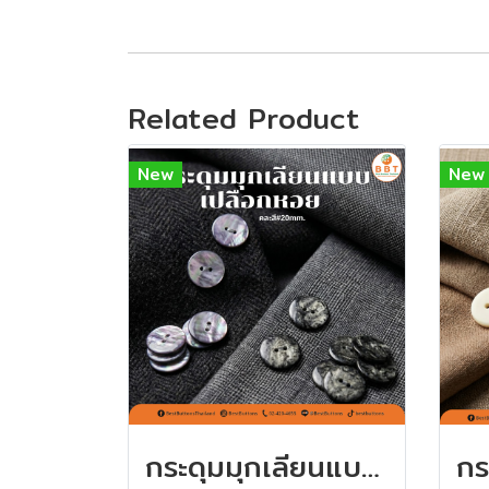
Related Product
New
New
กระดุมมุกเลียนแบบเปลือกหอย 20มิลคละสี (60 เม็ด)