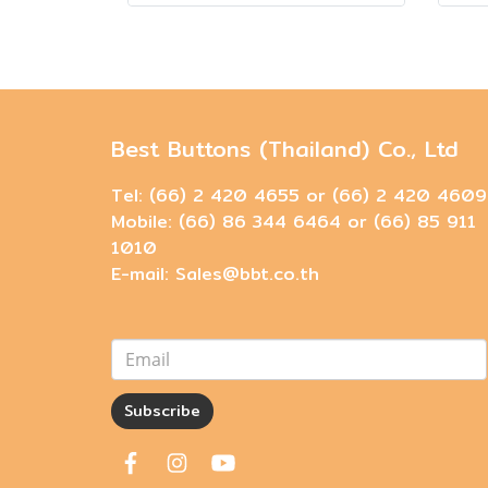
Best Buttons (Thailand) Co., Ltd
Tel: (66) 2 420 4655 or (66) 2 420 4609
Mobile: (66) 86 344 6464 or (66) 85 911
1010
E-mail: Sales@bbt.co.th
Subscribe