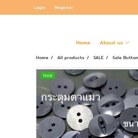
Login
Register
Home
About us
Home
All products
SALE
Sale Butto
New