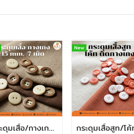
New
กระดุมเสื้อ/กางเกง 15 มิล (7เม็ด)