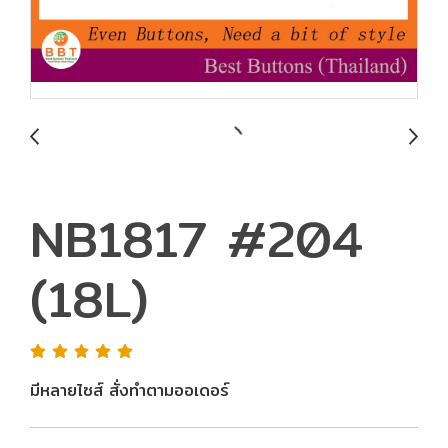
NB1817 #204
(18L)
มีหลายไซส์ สั่งทำตามออเดอร์