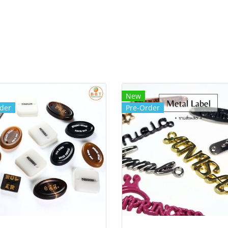
New
der
Pre-Order