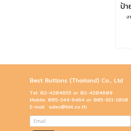
งา
Best Buttons (Thailand) Co., Ltd
Tel: 02-4204655 or 02-4204609
Mobile: 085-344-6464 or 085-911-1010
E-mail: sales@bbt.co.th