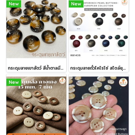
New
New
กระดุมลายเขาสัตว์ สีน้ำตาลมีหลายขนาด
กระดุมลายถั่วโคโรโซ่ สไตล์ยุโรป ติดสูทสวย
New