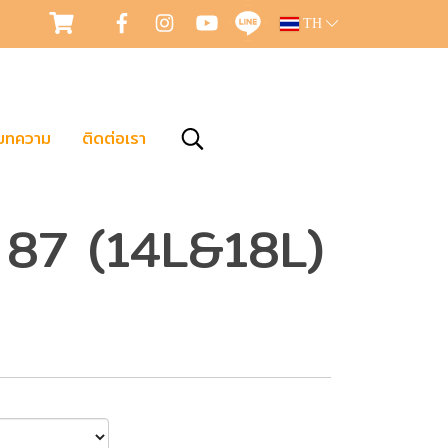
TH
บทความ
ติดต่อเรา
 87 (14L&18L)