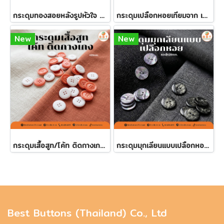
กระดุมทองสอยหลังรูปหัวใจ มี 2 ขนาด
กระดุมเปลือกหอยเทียมจาก เรซิ่นรีไซเคิล ขนาด 23 มิล.
New
New
กระดุมเสื้อสูท/โค้ท ติดกางเกง 20มิล (100 เม็ด)
กระดุมมุกเลียนแบบเปลือกหอย 20 มิล คละสี (60 เม็ด)
Best Buttons (Thailand) Co., Ltd