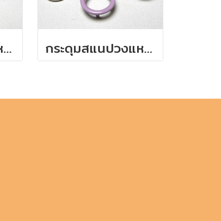
กระดุมสแนปวงแหวนสีขาว
กระดุมสแนปวงแหวนสีม่วง