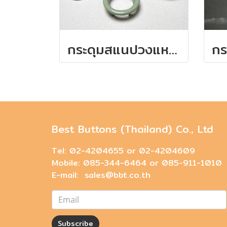
กระดุมสแนปวงแหวนสีเขียว
Best Buttons (Thailand) Co., Ltd
Tel: 02-4204655 or 02-4204609
Mobile: 085-344-6464 or 085-911-1010
E-mail: sales@bbt.co.th
Subscribe