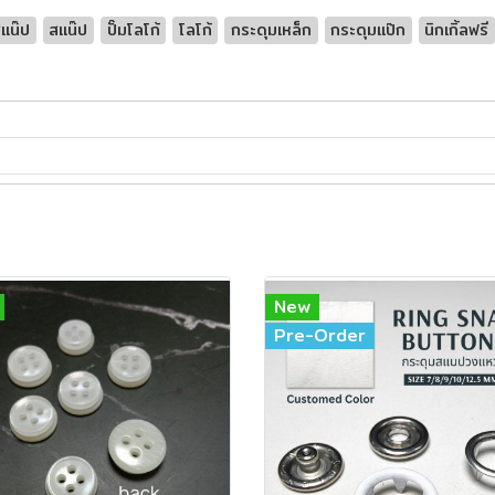
แน๊ป
สแน๊ป
ปั๊มโลโก้
โลโก้
กระดุมเหล็ก
กระดุมแป๊ก
นิกเกิ้ลฟรี
New
Pre-Order