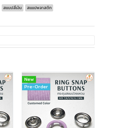
สแนปสีเงิน
สเเแปพลาสติก
New
Pre-Order