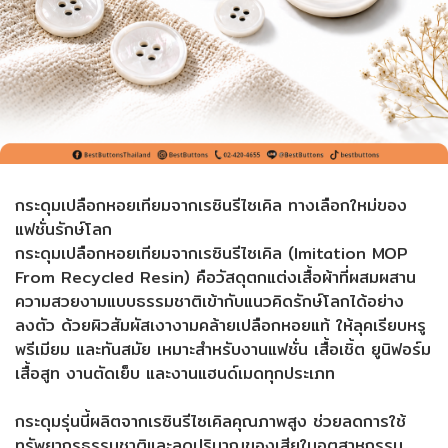
กระดุมเปลือกหอยเทียมจากเรซินรีไซเคิล ทางเลือกใหม่ของ
แฟชั่นรักษ์โลก
กระดุมเปลือกหอยเทียมจากเรซินรีไซเคิล (Imitation MOP
From Recycled Resin) คือวัสดุตกแต่งเสื้อผ้าที่ผสมผสาน
ความสวยงามแบบธรรมชาติเข้ากับแนวคิดรักษ์โลกได้อย่าง
ลงตัว ด้วยผิวสัมผัสเงางามคล้ายเปลือกหอยแท้ ให้ลุคเรียบหรู
พรีเมียม และทันสมัย เหมาะสำหรับงานแฟชั่น เสื้อเชิ้ต ยูนิฟอร์ม
เสื้อสูท งานตัดเย็บ และงานแฮนด์เมดทุกประเภท
กระดุมรุ่นนี้ผลิตจากเรซินรีไซเคิลคุณภาพสูง ช่วยลดการใช้
ทรัพยากรธรรมชาติและลดปริมาณของเสียในอุตสาหกรรม