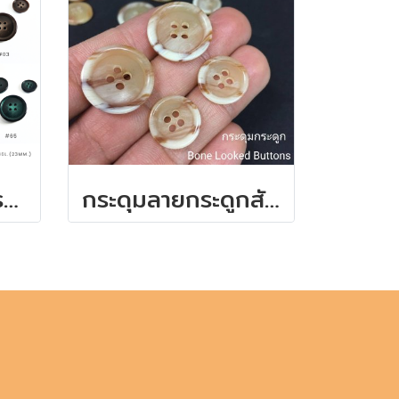
กระดุมลายถั่วโคโรโซ่ สไตล์ยุโรป ติดสูทสวย
กระดุมลายกระดูกสัตว์