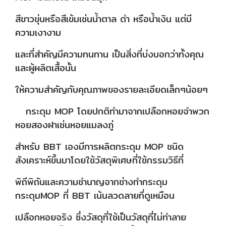
สีขาวขุ่นหรือสีเข้มเช่นน้ำตาล ดำ หรือน้ำเงิน แต่มี
ความเงางาม
และที่สำคัญมีความทนทาน เป็นสิ่งที่บ่งบอกว่าทั้งคุณ
และผู้ผลิตเสื้อนั้น
ให้ความสำคัญกับคุณภาพของรายละเอียดเล็กๆน้อยๆ
กระดุม MOP โดยปกติทำมาจากเปลือกหอยจำพวก
หอยสองฝาเช่นหอยแมลงภู่
สำหรับ BBT เองมีการผลิตกระดุม MOP ชนิด
สังเคราะห์ขึ้นมาโดยใช้วัสดุพิเศษที่ใช้กรรมวิธีที่
พิถีพิถัน
และความชำนาญจากช่างทำกระดุม
กระดุมMOP ที่ BBT เน้นลวดลายที่ดูเหมือน
เปลือกหอยจริง ซึ่งวัสดุที่ใช้เป็นวัสดุที่ไม่
ทำลาย