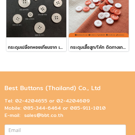
กระดุมเปลือกหอยเทียมจาก เรซิ่นรีไซเคิล ขนาด 23 มิล.
กระดุมเสื้อสูท/โค้ท ติดกางเกง 20มิล (100 เม็ด)
Best Buttons (Thailand) Co., Ltd
Tel: 02-4204655 or 02-4204609
Mobile: 085-344-6464 or 085-911-1010
E-mail: sales@bbt.co.th