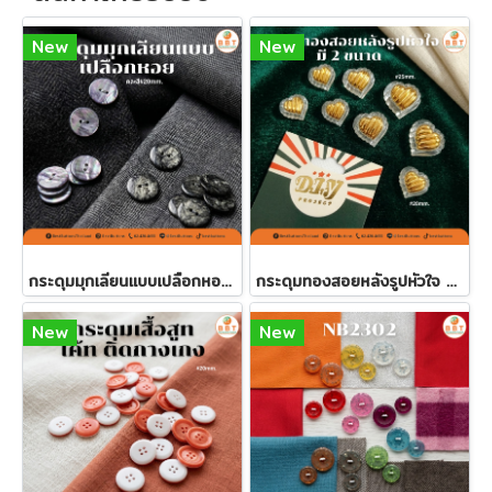
New
New
กระดุมมุกเลียนแบบเปลือกหอย 20 มิล คละสี (60 เม็ด)
กระดุมทองสอยหลังรูปหัวใจ มี 2 ขนาด
New
New