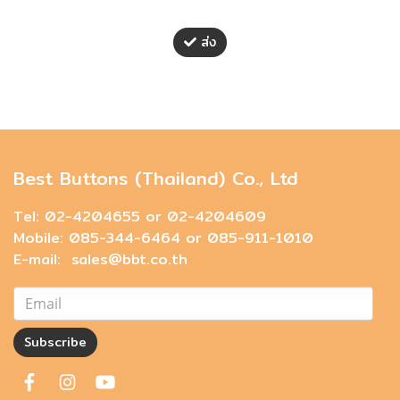
ส่ง
Best Buttons (Thailand) Co., Ltd
Tel: 02-4204655 or 02-4204609
Mobile: 085-344-6464 or 085-911-1010
E-mail: sales@bbt.co.th
Subscribe