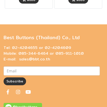
Best Buttons (Thailand) Co., Ltd
Tel: 02-4204655 or 02-4204609
Mobile: 085-344-6464 or 085-911-1010
E-mail: sales@bbt.co.th
Subscribe
@bestbuttons