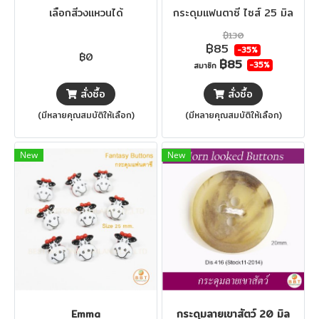
เลือกสีวงแหวนได้
กระดุมแฟนตาซี ไซส์ 25 มิล
฿130
฿85
-35%
฿0
฿85
-35%
สมาชิก
สั่งซื้อ
สั่งซื้อ
(มีหลายคุณสมบัติให้เลือก)
(มีหลายคุณสมบัติให้เลือก)
New
New
Emma
กระดุมลายเขาสัตว์ 20 มิล