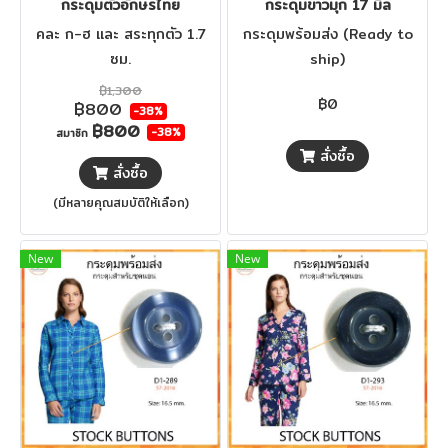
กระดุมตัวอักษรไทย
กระดุมขาวมุก 17 มิล
คละ ก-ฮ และ สระทุกตัว 1.7
กระดุมพร้อมส่ง (Ready to
ซม.
ship)
฿1,300
฿0
฿800
-38%
฿800
-38%
สมาชิก
สั่งซื้อ
สั่งซื้อ
(มีหลายคุณสมบัติให้เลือก)
New
New