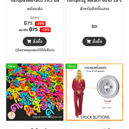
กระดุมลายเขาสัตว์ 16.5 มิล
กระดุมไร้รู ลงโลโก้ ขนาด 18 มิล
พร้อมส่ง
สำหรับติดชิ้นงาน
฿105
฿75
-29%
฿0
฿75
-29%
สมาชิก
สั่งซื้อ
สั่งซื้อ
(มีหลายคุณสมบัติให้เลือก)
New
New