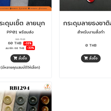
ระดุมเชิ้ต ลายมุก
PP01 พร้อมส่ง
สำหรับงานสั่งทำ
90 THB
60 THB
-33%
0 THB
-33%
สมาชิก
60 THB
สั่งซื้อ
สั่งซื้อ
(มีหลายคุณสมบัติให้เลือก)