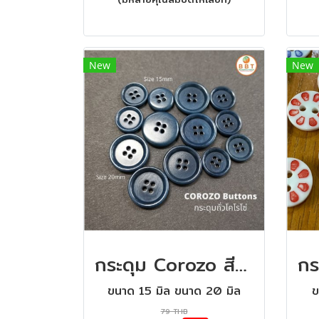
New
New
กระดุม Corozo สีน้ำเงิน ( ถั่วโคโรโซ่ )
ขนาด 15 มิล ขนาด 20 มิล
ข
79 THB