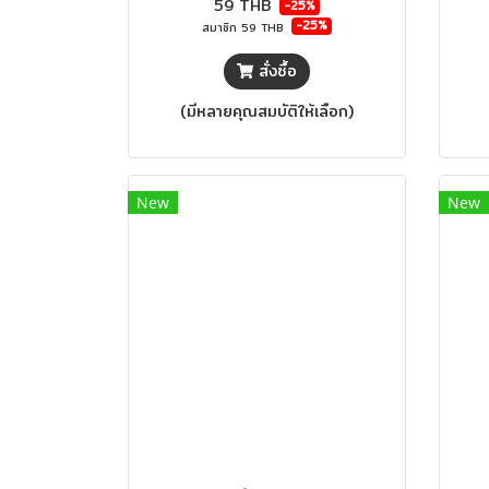
59 THB
-25%
-25%
สมาชิก
59 THB
สั่งซื้อ
(มีหลายคุณสมบัติให้เลือก)
New
New