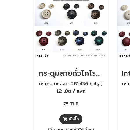
กระดุมลายถั่วโคโรโซ่ สไตล์ยุโรป ติดสูทสวย
กระดุมเทหลอด RB1436 ( 4รู )
กระ
12 เม็ด / แพค
75 THB
สั่งซื้อ
(มีหลายคุณสมบัติให้เลือก)