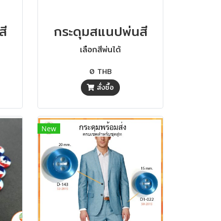
สี
กระดุมสแนปพ่นสี
เลือกสีพ่นได้
0 THB
สั่งซื้อ
New