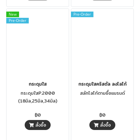
New
Pre-Order
Pre-Order
กระดุมใส
กระดุมใสคริสตัล ลงโลโก้
กระดุมใสP.2000
สลักโลโก้ตามชื่อแบรนด์
(18มิล,25มิล,34มิล)
฿0
฿0
สั่งซื้อ
สั่งซื้อ