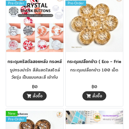
Pre-Order
Pre-Order
กระดุมคริสตัลสอยหลัง ทรงหลังเต่า - แบบลงเลเซอร์สี (งานสั่งผลิต)
กระดุมเปลือกข้าว ( Eco - Friend
รูปทรงน่ารัก สีสันสดใสสไตล์
กระดุมเปลือกข้าว 100 เม็ด
วัยรุ่น เป็นแบบคละสี เข้ากับ
เสื้อผ้า แฟชั่นได้ดี
฿0
฿0
สั่งซื้อ
สั่งซื้อ
New
Pre-Order