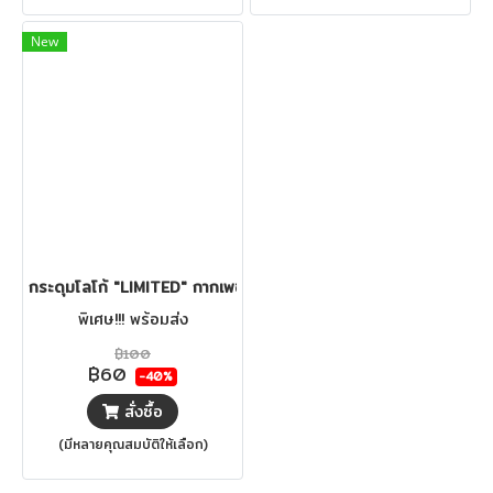
New
กระดุมโลโก้ "LIMITED" กากเพชร
พิเศษ!!! พร้อมส่ง
฿100
฿60
-40%
สั่งซื้อ
(มีหลายคุณสมบัติให้เลือก)