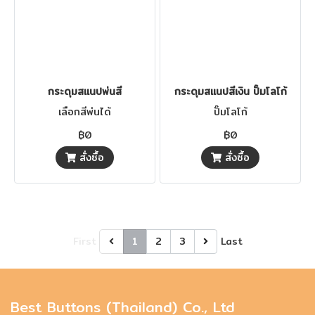
กระดุมสแนปพ่นสี
กระดุมสแนปสีเงิน ปั๊มโลโก้
เลือกสีพ่นได้
ปั๊มโลโก้
฿0
฿0
สั่งซื้อ
สั่งซื้อ
First
1
2
3
Last
Best Buttons (Thailand) Co., Ltd