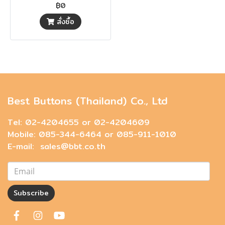
฿0
สั่งซื้อ
Best Buttons (Thailand) Co., Ltd
Tel: 02-4204655 or 02-4204609
Mobile: 085-344-6464 or 085-911-1010
E-mail: sales@bbt.co.th
Subscribe