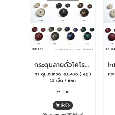
กระดุมลายถั่วโคโรโซ่ สไตล์ยุโรป ติดสูทสวย
กระดุมเทหลอด RB1436 ( 4รู )
กระ
12 เม็ด / แพค
75 THB
สั่งซื้อ
(มีหลายคุณสมบัติให้เลือก)