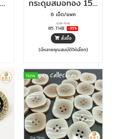
กระดุมสมอทอง 20 มิล
กระดุมสมอทอง 15 มิล
6 เม็ด/แพค
130 THB
85 THB
-35%
สั่งซื้อ
(มีหลายคุณสมบัติให้เลือก)
New