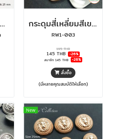
ระดุมหัวสิงโตล้อมเพชร
กระดุมสี่เหลี่ยมสีเขากวาง 25 มิล
ล
RW1-003
195 THB
145 THB
-26%
-26%
สมาชิก
145 THB
สั่งซื้อ
(มีหลายคุณสมบัติให้เลือก)
New