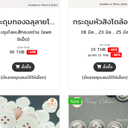
กระดุมทองฉลุลายโซ่ 18 มิล(แพค 6เม็ด)
ก
ะดุมโลหะสีทองอร่าม (แพค
18 มิล , 23 มิล , 25 มิ
6เม็ด)
25 THB
170 THB
15 THB
-40%
95 THB
-44%
-40%
สมาชิก
15 THB
สั่งซื้อ
สั่งซื้อ
(มีหลายคุณสมบัติให้เลือก)
(มีหลายคุณสมบัติให้เลือก)
New