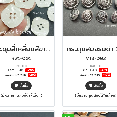
กระดุมสี่เหลี่ยมสีขาวมุก 25 มิล
RW1-001
VT3-002
195 THB
160 THB
145 THB
85 THB
-26%
-47%
-26%
-47%
สมาชิก
145 THB
สมาชิก
85 THB
สั่งซื้อ
สั่งซื้อ
(มีหลายคุณสมบัติให้เลือก)
(มีหลายคุณสมบัติให้เลือก)