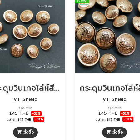
New
กระดุมวินเทจโล่ห์สีทอง 15 มิล
VT Shield
VT Shield
210 THB
210 THB
145 THB
145 THB
-31%
-31%
-31%
-31%
สมาชิก
145 THB
สมาชิก
145 THB
สั่งซื้อ
สั่งซื้อ