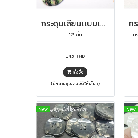
กระดุมเลียนเเบบเปลือกหอย 25 มิล
12 ชิ้น
กร
145 THB
สั่งซื้อ
(มีหลายคุณสมบัติให้เลือก)
New
New