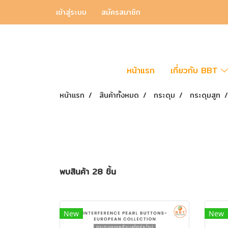
เข้าสู่ระบบ
สมัครสมาชิก
หน้าแรก
เกี่ยวกับ BBT
หน้าแรก
สินค้าทั้งหมด
กระดุม
กระดุมสูท
พบสินค้า 28 ชิ้น
New
New