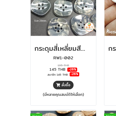
กระดุมสี่เหลี่ยมสีดำมุก 25 มิล
RW1-002
195 THB
145 THB
-26%
-26%
สมาชิก
145 THB
สั่งซื้อ
(มีหลายคุณสมบัติให้เลือก)