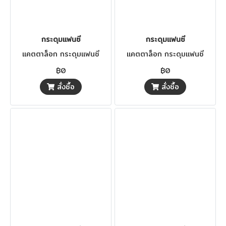
กระดุมแฟนซี
กระดุมแฟนซี
แคตตาล็อก กระดุมแฟนซี
แคตตาล็อก กระดุมแฟนซี
฿0
฿0
สั่งซื้อ
สั่งซื้อ