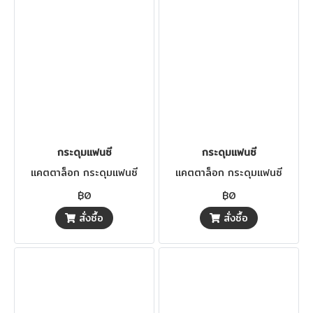
กระดุมแฟนซี
กระดุมแฟนซี
แคตตาล็อก กระดุมแฟนซี
แคตตาล็อก กระดุมแฟนซี
฿0
฿0
สั่งซื้อ
สั่งซื้อ