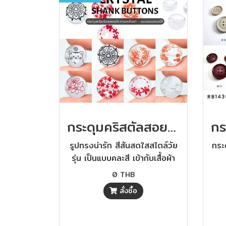
กระดุมคริสตัลสอยหลัง ทรงหลังเต่า - แบบลงเลเซอร์สี (งานสั่งผลิต)
รูปทรงน่ารัก สีสันสดใสสไตล์วัย
กระ
รุ่น เป็นแบบคละสี เข้ากับเสื้อผ้า
แฟชั่นได้ดี
0 THB
สั่งซื้อ