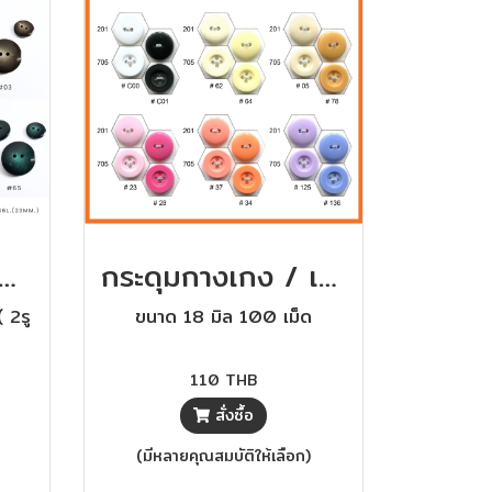
ence Pearl Buttons - European Collection กระดุมมุกเหลือบสไตล์ยุโรป
กระดุมกางเกง / เสื้อโค้ท หลากสี ขนาด 18มิล ( 2รู และ 4รู) 100 เม็ด
 2รู
ขนาด 18 มิล 100 เม็ด
110 THB
สั่งซื้อ
(มีหลายคุณสมบัติให้เลือก)