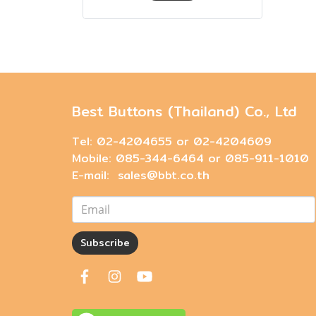
Best Buttons (Thailand) Co., Ltd
Tel: 02-4204655 or 02-4204609
Mobile: 085-344-6464 or 085-911-1010
E-mail: sales@bbt.co.th
Subscribe