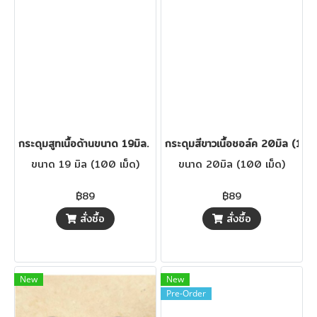
กระดุมสูทเนื้อด้าน​ขนาด 19มิล. (100 เม็ด)
กระดุมสีขาวเนื้อชอล์ค 20มิล (100
ขนาด 19 มิล (100 เม็ด)
ขนาด 20มิล (100 เม็ด)
฿89
฿89
สั่งซื้อ
สั่งซื้อ
New
New
Pre-Order