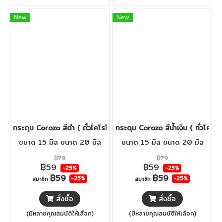
New
New
กระดุม Corozo สีดำ ( ถั่วโคโรโซ่ )
กระดุม Corozo สีน้ำเงิน ( ถั่วโคโรโซ
ขนาด 15 มิล ขนาด 20 มิล
ขนาด 15 มิล ขนาด 20 มิล
฿79
฿79
฿59
฿59
-25%
-25%
฿59
฿59
-25%
-25%
สมาชิก
สมาชิก
สั่งซื้อ
สั่งซื้อ
(มีหลายคุณสมบัติให้เลือก)
(มีหลายคุณสมบัติให้เลือก)