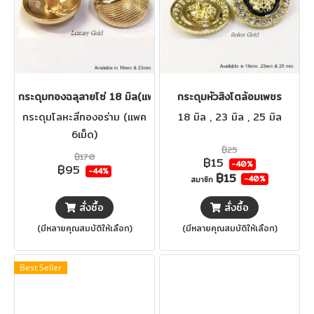
กระดุมทองฉลุลายโซ่ 18 มิล(แพค 6เม็ด)
กระดุมหัวสิงโตล้อมเพชร
กระดุมโลหะสีทองอร่าม (แพค
18 มิล , 23 มิล , 25 มิล
6เม็ด)
฿25
฿170
฿15
-40%
฿95
-44%
฿15
-40%
สมาชิก
สั่งซื้อ
สั่งซื้อ
(มีหลายคุณสมบัติให้เลือก)
(มีหลายคุณสมบัติให้เลือก)
Best Seller