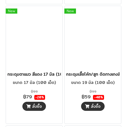
New
New
กระดุมตาแมว สีแดง 17 มิล (100 เม็ด) ติดกางเกงได้
กระดุมเสื้อโค้ท/สูท ติดกางเกงสีเขีย
ขนาด 17 มิล (100 เม็ด)
ขนาด 19 มิล (100 เม็ด)
฿99
฿99
฿79
฿59
-20%
-40%
สั่งซื้อ
สั่งซื้อ